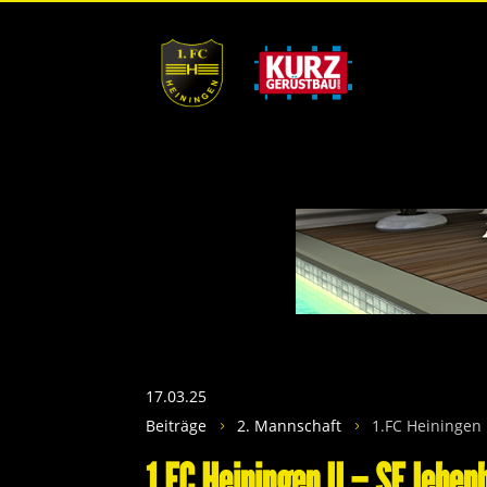
17.03.25
Beiträge
2. Mannschaft
1.FC Heiningen 
5
5
1.FC Heiningen II – SF Jebe