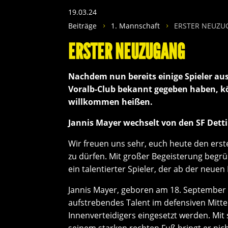
19.03.24
Beiträge
1. Mannschaft
ERSTER NEUZ
5
5
ERSTER NEUZUGANG
Nachdem nun bereits einige Spieler au
Voralb-Club bekannt gegeben haben, k
willkommen heißen.
Jannis Mayer wechselt von den SF Detti
Wir freuen uns sehr, euch heute den ers
zu dürfen. Mit großer Begeisterung begrü
ein talentierter Spieler, der ab der neue
Jannis Mayer, geboren am 18. September 2
aufstrebendes Talent im defensiven Mitte
Innenverteidigers eingesetzt werden. M
seinem starken rechten Fuß bringt er nic