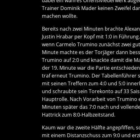
dabei ein wahres Offensivfeuerwerk abge
Trainer Dominik Mader keinen Zweifel dara
machen wollte.
Bereits nach zwei Minuten brachte Alexa
Justin Hrabar per Kopf mit 1:0 in Führun
wenn Carmelo Trumino zunächst zwei gute 
Minute machte es der Torjäger dann bess
Trumino auf 2:0 und knackte damit die Ma
der 19. Minute war die Partie entschiede
traf erneut Trumino. Der Tabellenführer 
mit seinen Treffern zum 4:0 und 5:0 inne
und schraubte sein Torekonto auf 33 Sai
Hauptrolle. Nach Vorarbeit von Trumino erz
Minuten später das 7:0 nach und vollend
Hattrick zum 8:0-Halbzeitstand.
Kaum war die zweite Hälfte angepfiffen, s
mit einem Distanzschuss zum 9:0 und erzi