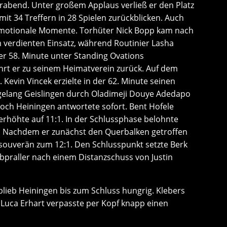
rabend. Unter großem Applaus verließ er den Platz
it 34 Treffern in 28 Spielen zurückblicken. Auch
t emotionale Momente. Torhüter Nick Bopp kam nach
 verdienten Einsatz, während Routinier Lasha
er 58. Minute unter Standing Ovations
hrt er zu seinem Heimatverein zurück. Auf dem
. Kevin Vincek erzielte in der 62. Minute seinen
r gelang Geislingen durch Oladimeji Douye Adedapo
doch Heiningen antwortete sofort. Bent Hofele
 erhöhte auf 11:1. In der Schlussphase belohnte
r. Nachdem er zunächst den Querbalken getroffen
 souverän zum 12:1. Den Schlusspunkt setzte Berk
Abpraller nach einem Distanzschuss von Justin
blieb Heiningen bis zum Schluss hungrig. Klebers
 Luca Erhart verpasste per Kopf knapp einen