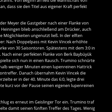
brannt. Von Beginn an ließ die Mannschaft von
n, dass sie den Titel aus eigener Kraft perfekt
nder Meyer die Gastgeber nach einer Flanke von
g. Heiningen blieb anschließend am Drücker, auch
Möglichkeiten ungenutzt ließ. In der elften
er: Nach Doppelpass mit Kevin Vincek erhöhte
rke von 30 Saisontoren. Spätestens mit dem 3:0 in
n. Nach einer perfekten Flanke von Berk Baybüyük
spielte sich nun in einen Rausch. Trumino schnürte
rhalb weniger Minuten einen lupenreinen Hattrick
sontreffer. Danach übernahm Kevin Vincek die
ielte er in der 40. Minute das 6:0, legte drei
ete kurz vor der Pause seinen eigenen lupenreinen
chlug es erneut im Geislinger Tor ein. Trumino traf
elte damit seinen fünften Treffer des Tages. Wenig