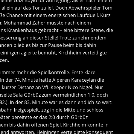
hheims Gazi Boylu für Aufregung, als er nach einem
 allein auf das Tor zulief. Doch Abwehrspieler Tom
roße Chance mit einem energischen Laufduell. Kurz
gen: Mohammad Zaher musste nach einem
ins Krankenhaus gebracht – eine bittere Szene, die
 Besserung an dieser Stelle! Trotz zunehmendem
ancen blieb es bis zur Pause beim bis dahin
Heiningen agierte bemüht, Kirchheim verteidigte
cen.
mmer mehr die Spielkontrolle. Erste klare
In der 74. Minute hatte Alperen Karaceylan die
 kurzer Distanz an VfL-Keeper Nico Nagel. Nur
hselte Safa Gürbüz zum vermeintlichen 1:0, doch
.). In der 83. Minute war es dann endlich so weit:
ahn freigespielt, zog in die Mitte und schloss
äter bereitete er das 2:0 durch Gürbüz
nem bis dahin offenen Spiel. Kirchheim konnte in
dend antworten. Heiningen verteidigte konsequent