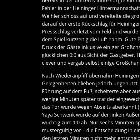
Bereits in der dritten Minute sorgte Kirc
Fehler in der Heininger Hintermannschaft
Weihler schloss auf und vereitelte die g
darauf der erste Rückschlag für Heinin
Pressschlag verletzt vom Feld und wurde 
dem Spiel kurzzeitig die Luft nahm. Gute
Druck der Gäste inklusive einiger Großch
glücklichen 0:0 aus Sicht der Gastgeber. 
clever und vergab selbst einige Großchan
Nach Wiederanpfiff übernahm Heiningen i
Gelegenheiten blieben jedoch ungenutzt. 
Führung auf dem Fuß, scheiterte aber aus
wenige Minuten später traf der eingewec
das Tor wurde wegen Abseits aberkannt (82
Yaya Schwenk wurde auf der linken Außenb
wuchtig zum 1:0 ab. Nur sechs Minuten sp
mustergültig vor – die Entscheidung in ei
den letzten Minuten nicht mehr entschei