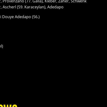
 Provenzano (77. Galla), Kleber, Zaher, Schwenk
r, Ascherl (59. Karaceylan), Adedapo
ji Douye Adedapo (56.)
l)