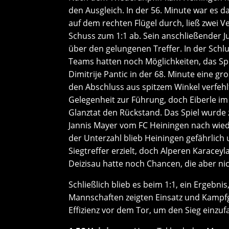
den Ausgleich. In der 56. Minute war es 
auf dem rechten Flügel durch, ließ zwei V
Schuss zum 1:1 ab. Sein anschließender Ju
über den gelungenen Treffer. In der Schl
Teams hatten noch Möglichkeiten, das Spi
Dimitrije Pantic in der 68. Minute eine gr
den Abschluss aus spitzem Winkel verfehl
Gelegenheit zur Führung, doch Eiberle im
Glanztat den Rückstand. Das Spiel wurde
Jannis Mayer vom FC Heiningen nach wiede
der Unterzahl blieb Heiningen gefährlich
Siegtreffer erzielt, doch Alperen Karacey
Deizisau hatte noch Chancen, die aber ni
Schließlich blieb es beim 1:1, ein Ergebni
Mannschaften zeigten Einsatz und Kampfge
Effizienz vor dem Tor, um den Sieg einzuf