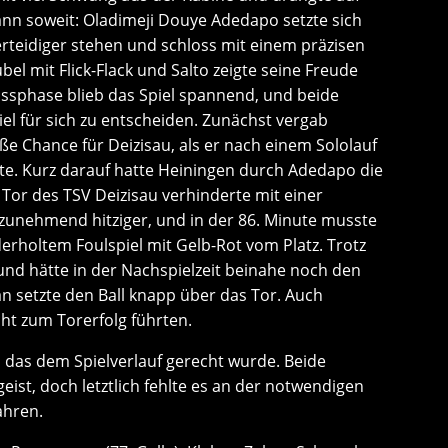
dann soweit: Oladimeji Douye Adedapo setzte sich
erteidiger stehen und schloss mit einem präzisen
bel mit Flick-Flack und Salto zeigte seine Freude
ussphase blieb das Spiel spannend, und beide
el für sich zu entscheiden. Zunächst vergab
oße Chance für Deizisau, als er nach einem Sololauf
te. Kurz darauf hatte Heiningen durch Adedapo die
 Tor des TSV Deizisau verhinderte mit einer
 zunehmend hitziger, und in der 86. Minute musste
rholtem Foulspiel mit Gelb-Rot vom Platz. Trotz
 und hätte in der Nachspielzeit beinahe noch den
lan setzte den Ball knapp über das Tor. Auch
cht zum Torerfolg führten.
s, das dem Spielverlauf gerecht wurde. Beide
ist, doch letztlich fehlte es an der notwendigen
ahren.