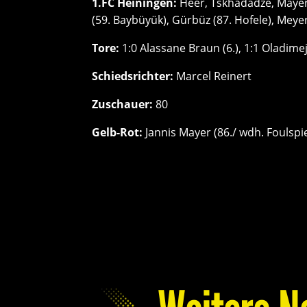
1.FC Heiningen:
Heer, Tskhadadze, Mayer,
(59. Baybüyük), Gürbüz (87. Hofele), Meye
Tore:
1:0 Alassane Braun (6.), 1:1 Oladime
Schiedsrichter:
Marcel Reinert
Zuschauer:
80
Gelb-Rot:
Jannis Mayer (86./ wdh. Foulspie