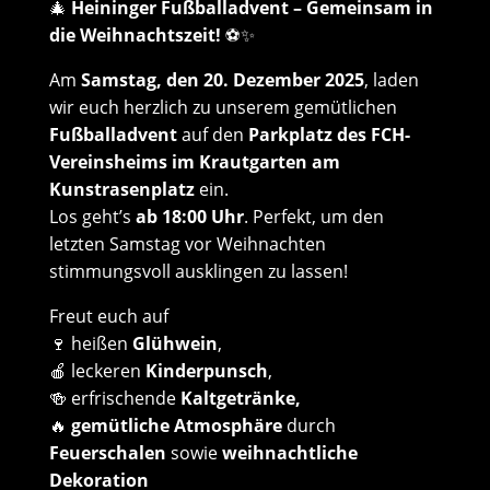
🎄
Heininger Fußballadvent – Gemeinsam in
die Weihnachtszeit!
⚽✨
Am
Samstag, den 20. Dezember 2025
, laden
wir euch herzlich zu unserem gemütlichen
Fußballadvent
auf den
Parkplatz des FCH-
Vereinsheims im Krautgarten am
Kunstrasenplatz
ein.
Los geht’s
ab 18:00 Uhr
. Perfekt, um den
letzten Samstag vor Weihnachten
stimmungsvoll ausklingen zu lassen!
Freut euch auf
🍷 heißen
Glühwein
,
🍎 leckeren
Kinderpunsch
,
🍻 erfrischende
Kaltgetränke,
🔥
gemütliche Atmosphäre
durch
Feuerschalen
sowie
weihnachtliche
Dekoration