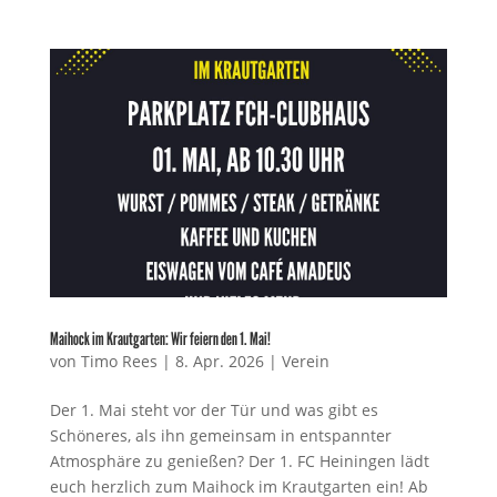
Maihock im Krautgarten: Wir feiern den 1. Mai!
von
Timo Rees
|
8. Apr. 2026
|
Verein
Der 1. Mai steht vor der Tür und was gibt es
Schöneres, als ihn gemeinsam in entspannter
Atmosphäre zu genießen? Der 1. FC Heiningen lädt
euch herzlich zum Maihock im Krautgarten ein! Ab